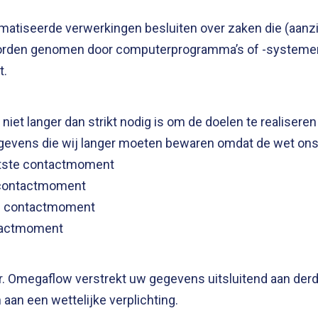
atiseerde verwerkingen besluiten over zaken die (aanz
 worden genomen door computerprogramma’s of -systemen
t.
t langer dan strikt nodig is om de doelen te realiser
gevens die wij langer moeten bewaren omdat de wet ons d
aatste contactmoment
e contactmoment
te contactmoment
ontactmoment
Omegaflow verstrekt uw gegevens uitsluitend aan derden 
an een wettelijke verplichting.